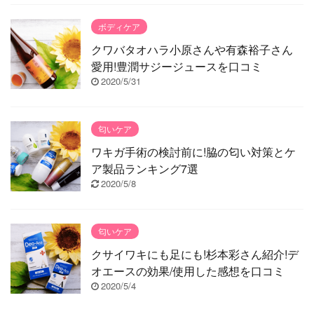
ボディケア
クワバタオハラ小原さんや有森裕子さん
愛用!豊潤サジージュースを口コミ
2020/5/31
匂いケア
ワキガ手術の検討前に!脇の匂い対策とケ
ア製品ランキング7選
2020/5/8
匂いケア
クサイワキにも足にも!杉本彩さん紹介!デ
オエースの効果/使用した感想を口コミ
2020/5/4