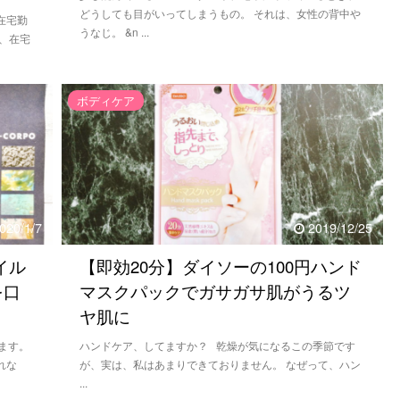
どうしても目がいってしまうもの。 それは、女性の背中や
在宅勤
うなじ。 &n ...
、在宅
ボディケア
020/1/7
2019/12/25
イル
【即効20分】ダイソーの100円ハンド
を口
マスクパックでガサガサ肌がうるツ
ヤ肌に
ます。
ハンドケア、してますか？ 乾燥が気になるこの季節です
れな
が、実は、私はあまりできておりません。 なぜって、ハン
...