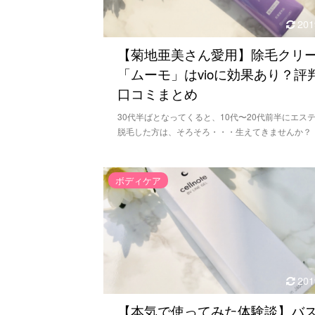
201
【菊地亜美さん愛用】除毛クリ
「ムーモ」はvioに効果あり？評
口コミまとめ
30代半ばとなってくると、10代〜20代前半にエス
脱毛した方は、そろそろ・・・生えてきませんか？ .
ボディケア
201
【本気で使ってみた体験談】バ