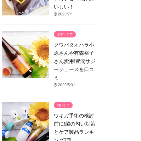
いしい！
2020/7/1
ボディケア
クワバタオハラ小
原さんや有森裕子
さん愛用!豊潤サジ
ージュースを口コ
ミ
2020/5/31
匂いケア
ワキガ手術の検討
前に!脇の匂い対策
とケア製品ランキ
ング7選