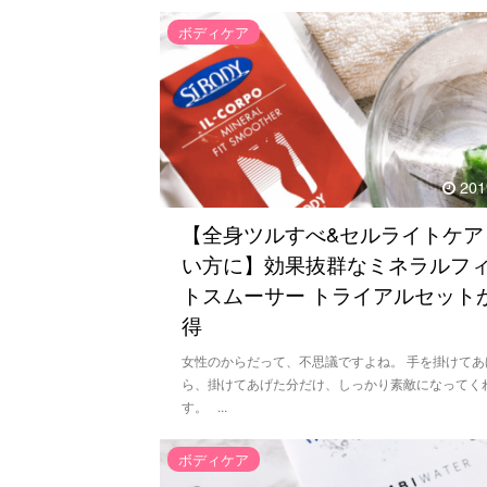
ボディケア
201
【全身ツルすべ&セルライトケア
い方に】効果抜群なミネラルフ
トスムーサー トライアルセット
得
女性のからだって、不思議ですよね。 手を掛けてあ
ら、掛けてあげた分だけ、しっかり素敵になってく
す。 ...
ボディケア