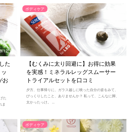
ボディケア
9/12/19
2019/12/18
した
【むくみに太り回避に】お得に効果
ィッ
を実感！ミネラルレッグスムーサー
がお
トライアルセットを口コミ
夕方、仕事帰りに、ガラス越しに映った自分の姿をみて、
びっくりしたこと、ありませんか？ 私って、こんなに脚、
げた
太かったっけ。 ...
れま
ボディケア