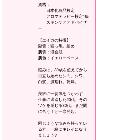
資格：
日本化粧品検定
アロマテラピー検定1級
スキンケアアドバイザ
ー
【エイカの特徴】
髪質：猫っ毛、細め
肌質：混合肌
肌色；イエローベース
悩みは、30歳を超えてから
目立ち始めたシミ、シワ、
白髪、肌荒れ、乾燥。
美容に一切気をつかわず、
仕事に邁進した20代。その
ツケを感じる30代。まだ間
に合う！と一念発起。
同じような悩みを持ってい
る方、一緒にキレイになり
ましょう♪