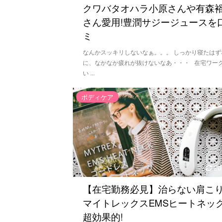
クワバタオハラ小原さんや有森
さん愛用!豊潤サジージュースを
ミ
なんかスッキリしないなぁ。。。 しっかり寝たはず
に、なかなか疲れが抜けないなあ・・・ 在宅ワー
い ...
ボディケア
20
【在宅勤務必見】治らない肩こ
マイトレックスEMSヒートネッ
超効果的!