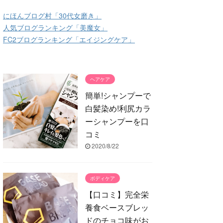
にほんブログ村「30代女磨き」
人気ブログランキング「美魔女」
FC2ブログランキング「エイジングケア」
ヘアケア
簡単!シャンプーで
白髪染め!利尻カラ
ーシャンプーを口
コミ
2020/8/22
ボディケア
【口コミ】完全栄
養食ベースブレッ
ドのチョコ味がお