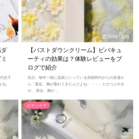
020/2/6
2019/12/12
感ダ
【バストダウンクリーム】ビバキュ
ビミ
ーティの効果は？体験レビューをブ
ログで紹介
0代女子
先日、毎年一緒に温泉にいっている高校時代からの友達か
よね。
ら「最近、胸が垂れてきたんだよね・・・」とのつぶやき
が。 彼女、胸が ...
ボディケア