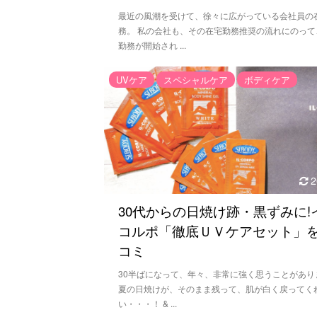
最近の風潮を受けて、徐々に広がっている会社員の
務。 私の会社も、その在宅勤務推奨の流れにのって
勤務が開始され ...
UVケア
スペシャルケア
ボディケア
2
30代からの日焼け跡・黒ずみに!
コルポ「徹底ＵＶケアセット」
コミ
30半ばになって、年々、非常に強く思うことがあり
夏の日焼けが、そのまま残って、肌が白く戻ってく
い・・・！ & ...