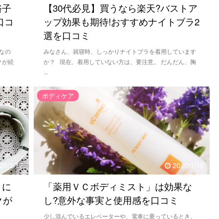
裕子
【30代必見】買うなら楽天?バストア
口コ
ップ効果も期待!おすすめナイトブラ2
選を口コミ
なの
みなさん、就寝時、しっかりナイトブラを着用しています
クが続
か？ 現在、着用していない方は、要注意。 だんだん、胸
...
ボディケア
20/3/17
2020/1/16
りに
「薬用ＶＣボディミスト」は効果な
クが
し?意外な事実と使用感を口コミ
少し混んでいるエレベーターや、電車に乗っているとき、