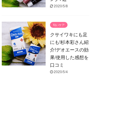
2020/5/8
匂いケア
クサイワキにも足
にも!杉本彩さん紹
介!デオエースの効
果/使用した感想を
口コミ
2020/5/4