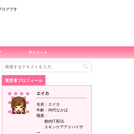
ブログです
ア
ダイエット
運営者プロフィール
エイカ
名前：エイカ
年齢：30代なかば
職業：
都内IT系OL
スキンケアアドバイザ
ー