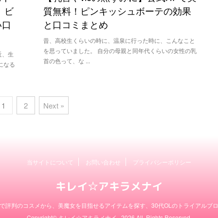
 ビ
質無料！ピンキッシュボーテの効果
い口
と口コミまとめ
昔、高校生くらいの時に、温泉に行った時に、こんなこと
を思っていました。 自分の母親と同年代くらいの女性の乳
近、生
首の色って、な ...
になる
1
2
Next »
当サイトについて
お問い合わせ
プライバシーポリシー
キレイ☆アキラメナイ
で評判のコスメから、美魔女を目指せるアイテムを探す、30代OLのトライアルブ
Copyright© キレイ☆アキラメナイ , 2026 All Rights Reserved.