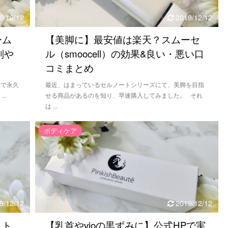
9/12/12
2019/12/12
ーム
【美脚に】最安値は楽天？スムーセ
判や
ル（smoocell）の効果&良い・悪い口
コミまとめ
テで永久
最近、はまっているセルノートシリーズにて、美脚を目指
..
せる商品があるのを知り、早速購入してみました。 それ
は ...
ボディケア
9/12/12
2019/12/12
スト
【乳首やvioの黒ずみに】公式HPで実