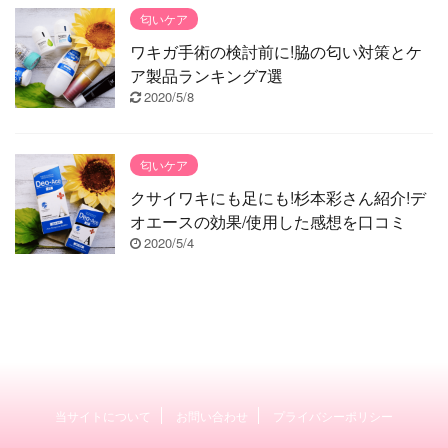
匂いケア
ワキガ手術の検討前に!脇の匂い対策とケ
ア製品ランキング7選
2020/5/8
匂いケア
クサイワキにも足にも!杉本彩さん紹介!デ
オエースの効果/使用した感想を口コミ
2020/5/4
当サイトについて
お問い合わせ
プライバシーポリシー