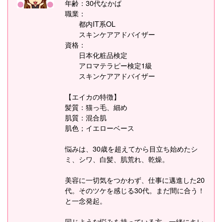
年齢：30代なかば
職業：
都内IT系OL
スキンケアアドバイザー
資格：
日本化粧品検定
アロマテラピー検定1級
スキンケアアドバイザー
【エイカの特徴】
髪質：猫っ毛、細め
肌質：混合肌
肌色；イエローベース
悩みは、30歳を超えてから目立ち始めたシ
ミ、シワ、白髪、肌荒れ、乾燥。
美容に一切気をつかわず、仕事に邁進した20
代。そのツケを感じる30代。まだ間に合う！
と一念発起。
同じような悩みを持っている方、一緒にキレ