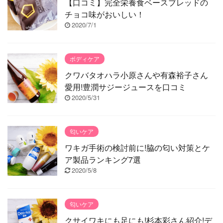
【口コミ】完全栄養食ベースブレッドの
チョコ味がおいしい！
2020/7/1
ボディケア
クワバタオハラ小原さんや有森裕子さん
愛用!豊潤サジージュースを口コミ
2020/5/31
匂いケア
ワキガ手術の検討前に!脇の匂い対策とケ
ア製品ランキング7選
2020/5/8
匂いケア
クサイワキにも足にも!杉本彩さん紹介!デ