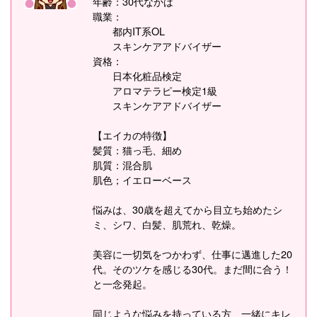
年齢：30代なかば
職業：
都内IT系OL
スキンケアアドバイザー
資格：
日本化粧品検定
アロマテラピー検定1級
スキンケアアドバイザー
【エイカの特徴】
髪質：猫っ毛、細め
肌質：混合肌
肌色；イエローベース
悩みは、30歳を超えてから目立ち始めたシ
ミ、シワ、白髪、肌荒れ、乾燥。
美容に一切気をつかわず、仕事に邁進した20
代。そのツケを感じる30代。まだ間に合う！
と一念発起。
同じような悩みを持っている方、一緒にキレ