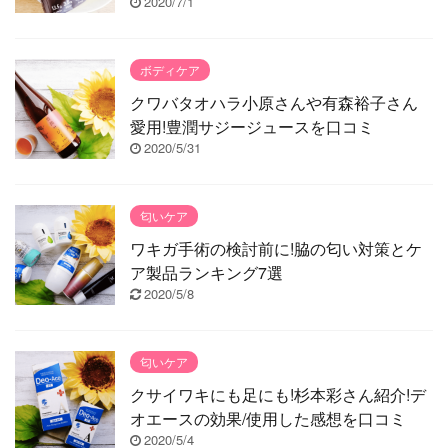
2020/7/1
ボディケア
クワバタオハラ小原さんや有森裕子さん
愛用!豊潤サジージュースを口コミ
2020/5/31
匂いケア
ワキガ手術の検討前に!脇の匂い対策とケ
ア製品ランキング7選
2020/5/8
匂いケア
クサイワキにも足にも!杉本彩さん紹介!デ
オエースの効果/使用した感想を口コミ
2020/5/4