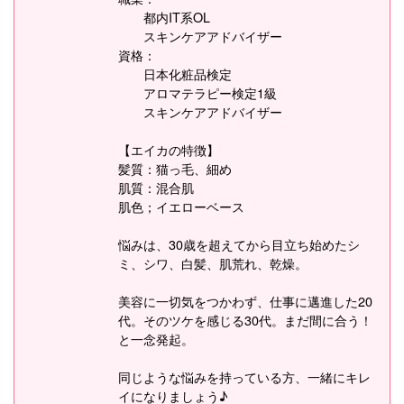
都内IT系OL
スキンケアアドバイザー
資格：
日本化粧品検定
アロマテラピー検定1級
スキンケアアドバイザー
【エイカの特徴】
髪質：猫っ毛、細め
肌質：混合肌
肌色；イエローベース
悩みは、30歳を超えてから目立ち始めたシ
ミ、シワ、白髪、肌荒れ、乾燥。
美容に一切気をつかわず、仕事に邁進した20
代。そのツケを感じる30代。まだ間に合う！
と一念発起。
同じような悩みを持っている方、一緒にキレ
イになりましょう♪