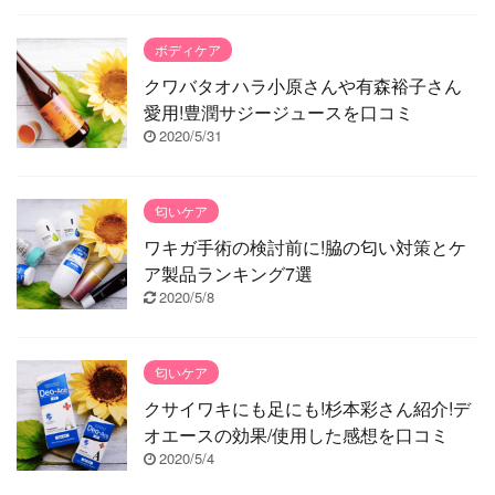
ボディケア
クワバタオハラ小原さんや有森裕子さん
愛用!豊潤サジージュースを口コミ
2020/5/31
匂いケア
ワキガ手術の検討前に!脇の匂い対策とケ
ア製品ランキング7選
2020/5/8
匂いケア
クサイワキにも足にも!杉本彩さん紹介!デ
オエースの効果/使用した感想を口コミ
2020/5/4