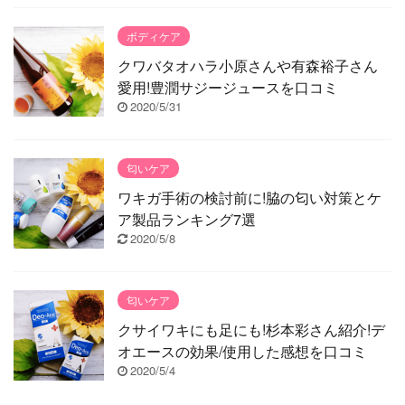
ボディケア
クワバタオハラ小原さんや有森裕子さん
愛用!豊潤サジージュースを口コミ
2020/5/31
匂いケア
ワキガ手術の検討前に!脇の匂い対策とケ
ア製品ランキング7選
2020/5/8
匂いケア
クサイワキにも足にも!杉本彩さん紹介!デ
オエースの効果/使用した感想を口コミ
2020/5/4