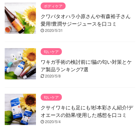
ボディケア
クワバタオハラ小原さんや有森裕子さん
愛用!豊潤サジージュースを口コミ
2020/5/31
匂いケア
ワキガ手術の検討前に!脇の匂い対策とケ
ア製品ランキング7選
2020/5/8
匂いケア
クサイワキにも足にも!杉本彩さん紹介!デ
オエースの効果/使用した感想を口コミ
2020/5/4