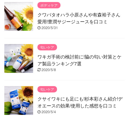
ボディケア
クワバタオハラ小原さんや有森裕子さん
愛用!豊潤サジージュースを口コミ
2020/5/31
匂いケア
ワキガ手術の検討前に!脇の匂い対策とケ
ア製品ランキング7選
2020/5/8
匂いケア
クサイワキにも足にも!杉本彩さん紹介!デ
オエースの効果/使用した感想を口コミ
2020/5/4