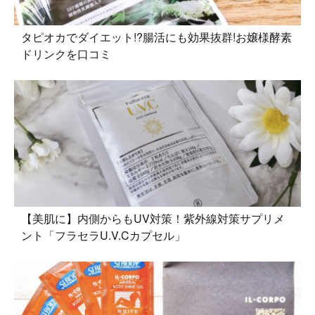
タピオカでダイエット!?腸活にも効果抜群!お嬢様酵素
ドリンクを口コミ
【美肌に】内側からもUV対策！紫外線対策サプリメ
ント「フラセラU.V.Cカプセル」