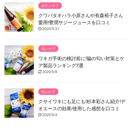
ボディケア
クワバタオハラ小原さんや有森裕子さん
愛用!豊潤サジージュースを口コミ
2020/5/31
匂いケア
ワキガ手術の検討前に!脇の匂い対策とケ
ア製品ランキング7選
2020/5/8
匂いケア
クサイワキにも足にも!杉本彩さん紹介!デ
オエースの効果/使用した感想を口コミ
2020/5/4