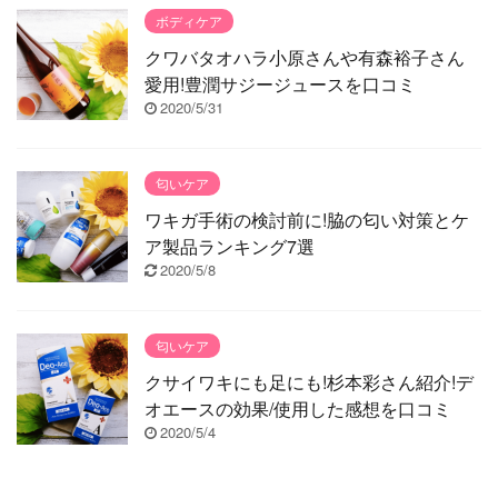
ボディケア
クワバタオハラ小原さんや有森裕子さん
愛用!豊潤サジージュースを口コミ
2020/5/31
匂いケア
ワキガ手術の検討前に!脇の匂い対策とケ
ア製品ランキング7選
2020/5/8
匂いケア
クサイワキにも足にも!杉本彩さん紹介!デ
オエースの効果/使用した感想を口コミ
2020/5/4