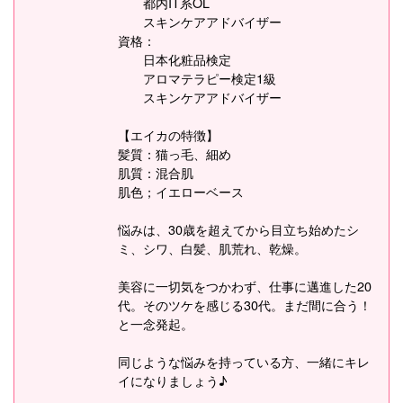
都内IT系OL
スキンケアアドバイザー
資格：
日本化粧品検定
アロマテラピー検定1級
スキンケアアドバイザー
【エイカの特徴】
髪質：猫っ毛、細め
肌質：混合肌
肌色；イエローベース
悩みは、30歳を超えてから目立ち始めたシ
ミ、シワ、白髪、肌荒れ、乾燥。
美容に一切気をつかわず、仕事に邁進した20
代。そのツケを感じる30代。まだ間に合う！
と一念発起。
同じような悩みを持っている方、一緒にキレ
イになりましょう♪