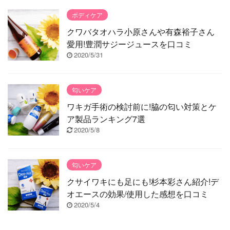
ボディケア
クワバタオハラ小原さんや有森裕子さん
愛用!豊潤サジージュースを口コミ
2020/5/31
匂いケア
ワキガ手術の検討前に!脇の匂い対策とケ
ア製品ランキング7選
2020/5/8
匂いケア
クサイワキにも足にも!杉本彩さん紹介!デ
オエースの効果/使用した感想を口コミ
2020/5/4