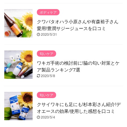
ボディケア
クワバタオハラ小原さんや有森裕子さん
愛用!豊潤サジージュースを口コミ
2020/5/31
匂いケア
ワキガ手術の検討前に!脇の匂い対策とケ
ア製品ランキング7選
2020/5/8
匂いケア
クサイワキにも足にも!杉本彩さん紹介!デ
オエースの効果/使用した感想を口コミ
2020/5/4