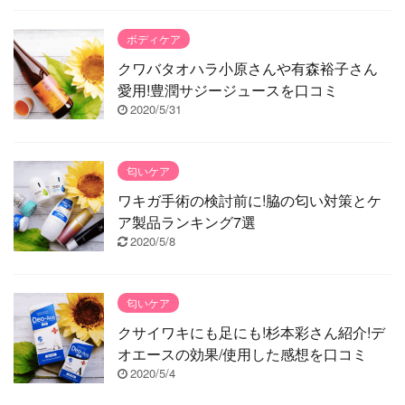
ボディケア
クワバタオハラ小原さんや有森裕子さん
愛用!豊潤サジージュースを口コミ
2020/5/31
匂いケア
ワキガ手術の検討前に!脇の匂い対策とケ
ア製品ランキング7選
2020/5/8
匂いケア
クサイワキにも足にも!杉本彩さん紹介!デ
オエースの効果/使用した感想を口コミ
2020/5/4