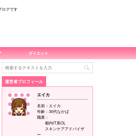
ブログです
ア
ダイエット
運営者プロフィール
エイカ
名前：エイカ
年齢：30代なかば
職業：
都内IT系OL
スキンケアアドバイザ
ー