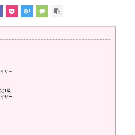
イザー
定1級
イザー