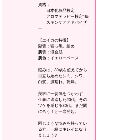
資格：
日本化粧品検定
アロマテラピー検定1級
スキンケアアドバイザ
ー
【エイカの特徴】
髪質：猫っ毛、細め
肌質：混合肌
肌色；イエローベース
悩みは、30歳を超えてから
目立ち始めたシミ、シワ、
白髪、肌荒れ、乾燥。
美容に一切気をつかわず、
仕事に邁進した20代。その
ツケを感じる30代。まだ間
に合う！と一念発起。
同じような悩みを持ってい
る方、一緒にキレイになり
ましょう♪