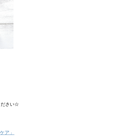
ください☆
グケア」