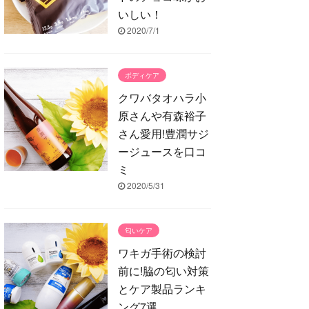
いしい！
2020/7/1
ボディケア
クワバタオハラ小
原さんや有森裕子
さん愛用!豊潤サジ
ージュースを口コ
ミ
2020/5/31
匂いケア
ワキガ手術の検討
前に!脇の匂い対策
とケア製品ランキ
ング7選