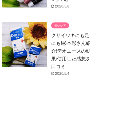
2020/5/8
匂いケア
クサイワキにも足
にも!杉本彩さん紹
介!デオエースの効
果/使用した感想を
口コミ
2020/5/4