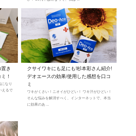
の置き
クサイワキにも足にも!杉本彩さん紹介!
コミ！
デオエースの効果/使用した感想を口コ
ミ
気になり
いえるで
ワキがくさい！ニオイがひどい！ ワキ汗がひどい！
そんな悩みを解消すべく、インターネットで、本当
に効果のあ ...