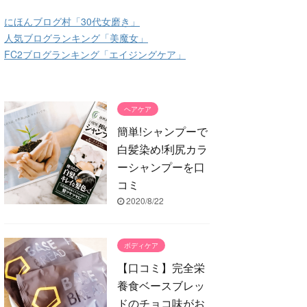
にほんブログ村「30代女磨き」
人気ブログランキング「美魔女」
FC2ブログランキング「エイジングケア」
ヘアケア
簡単!シャンプーで
白髪染め!利尻カラ
ーシャンプーを口
コミ
2020/8/22
ボディケア
【口コミ】完全栄
養食ベースブレッ
ドのチョコ味がお