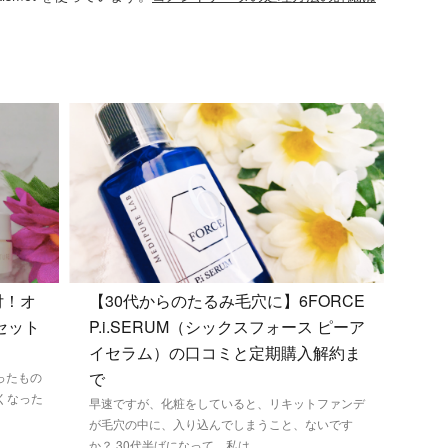
付！オ
【30代からのたるみ毛穴に】6FORCE
セット
P.i.SERUM（シックスフォース ピーア
イセラム）の口コミと定期購入解約ま
で
ったもの
くなった
早速ですが、化粧をしていると、リキットファンデ
が毛穴の中に、入り込んでしまうこと、ないです
か？ 30代半ばになって、私は ...