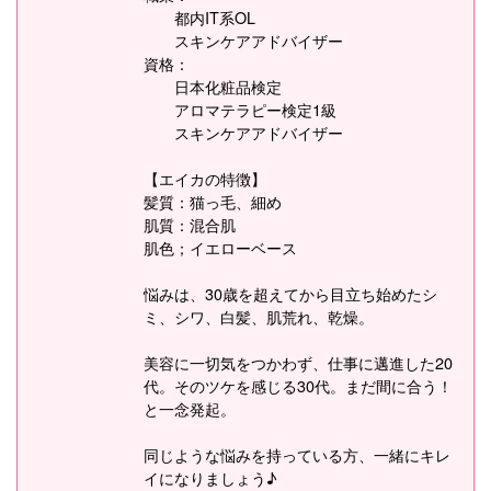
都内IT系OL
スキンケアアドバイザー
資格：
日本化粧品検定
アロマテラピー検定1級
スキンケアアドバイザー
【エイカの特徴】
髪質：猫っ毛、細め
肌質：混合肌
肌色；イエローベース
悩みは、30歳を超えてから目立ち始めたシ
ミ、シワ、白髪、肌荒れ、乾燥。
美容に一切気をつかわず、仕事に邁進した20
代。そのツケを感じる30代。まだ間に合う！
と一念発起。
同じような悩みを持っている方、一緒にキレ
イになりましょう♪