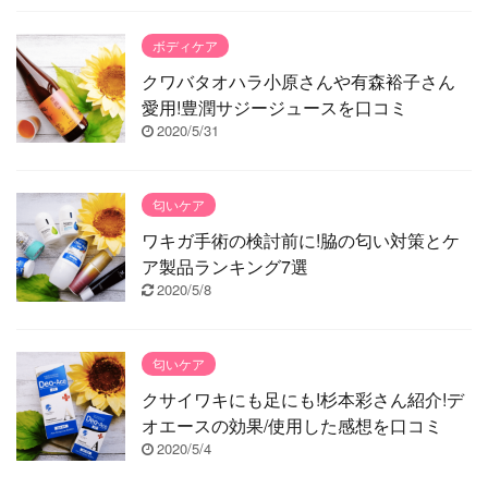
ボディケア
クワバタオハラ小原さんや有森裕子さん
愛用!豊潤サジージュースを口コミ
2020/5/31
匂いケア
ワキガ手術の検討前に!脇の匂い対策とケ
ア製品ランキング7選
2020/5/8
匂いケア
クサイワキにも足にも!杉本彩さん紹介!デ
オエースの効果/使用した感想を口コミ
2020/5/4