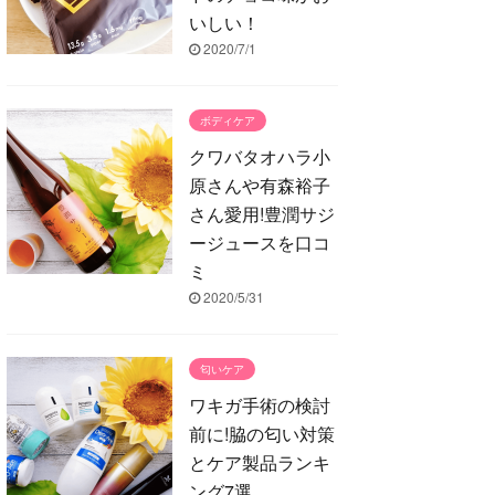
いしい！
2020/7/1
ボディケア
クワバタオハラ小
原さんや有森裕子
さん愛用!豊潤サジ
ージュースを口コ
ミ
2020/5/31
匂いケア
ワキガ手術の検討
前に!脇の匂い対策
とケア製品ランキ
ング7選