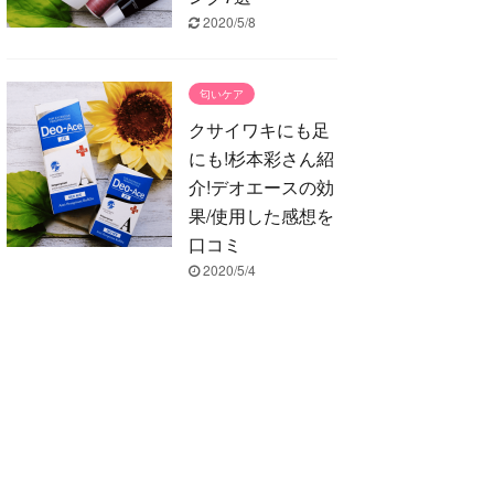
2020/5/8
匂いケア
クサイワキにも足
にも!杉本彩さん紹
介!デオエースの効
果/使用した感想を
口コミ
2020/5/4