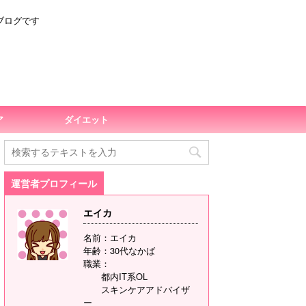
ブログです
ア
ダイエット
運営者プロフィール
エイカ
名前：エイカ
年齢：30代なかば
職業：
都内IT系OL
スキンケアアドバイザ
ー