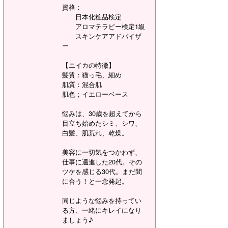
資格：
日本化粧品検定
アロマテラピー検定1級
スキンケアアドバイザ
ー
【エイカの特徴】
髪質：猫っ毛、細め
肌質：混合肌
肌色；イエローベース
悩みは、30歳を超えてから
目立ち始めたシミ、シワ、
白髪、肌荒れ、乾燥。
美容に一切気をつかわず、
仕事に邁進した20代。その
ツケを感じる30代。まだ間
に合う！と一念発起。
同じような悩みを持ってい
る方、一緒にキレイになり
ましょう♪