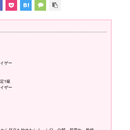
イザー
定1級
イザー
てから目立ち始めたシミ、シワ、白髪、肌荒れ、乾燥。