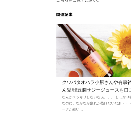
関連記事
クワバタオハラ小原さんや有森
ん愛用!豊潤サジージュースを口
なんかスッキリしないなぁ。。。 しっかり
なのに、なかなか疲れが抜けないなあ・・
ークが続い ...