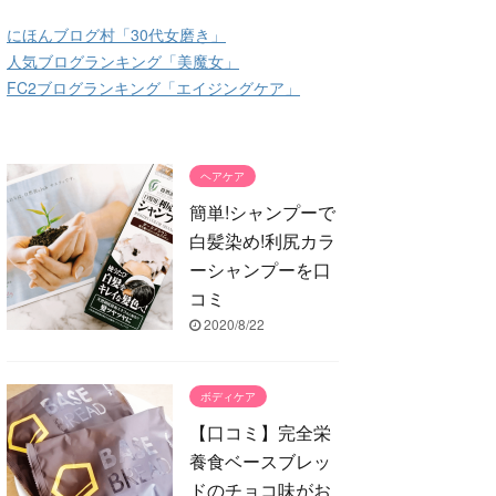
にほんブログ村「30代女磨き」
人気ブログランキング「美魔女」
FC2ブログランキング「エイジングケア」
ヘアケア
簡単!シャンプーで
白髪染め!利尻カラ
ーシャンプーを口
コミ
2020/8/22
ボディケア
【口コミ】完全栄
養食ベースブレッ
ドのチョコ味がお