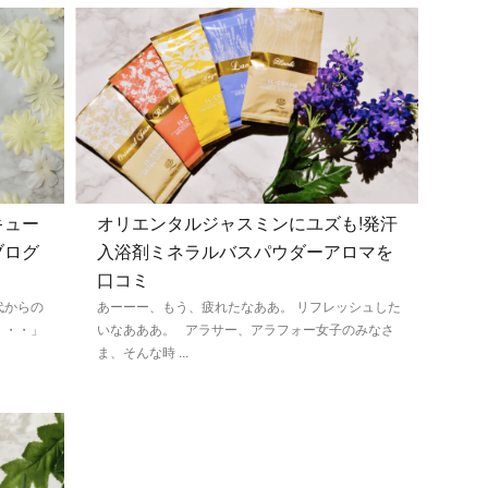
キュー
オリエンタルジャスミンにユズも!発汗
ブログ
入浴剤ミネラルバスパウダーアロマを
口コミ
代からの
あーーー、もう、疲れたなああ。 リフレッシュした
・・・」
いなあああ。 アラサー、アラフォー女子のみなさ
ま、そんな時 ...