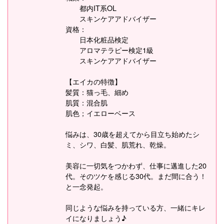
都内IT系OL
スキンケアアドバイザー
資格：
日本化粧品検定
アロマテラピー検定1級
スキンケアアドバイザー
【エイカの特徴】
髪質：猫っ毛、細め
肌質：混合肌
肌色；イエローベース
悩みは、30歳を超えてから目立ち始めたシ
ミ、シワ、白髪、肌荒れ、乾燥。
美容に一切気をつかわず、仕事に邁進した20
代。そのツケを感じる30代。まだ間に合う！
と一念発起。
同じような悩みを持っている方、一緒にキレ
イになりましょう♪