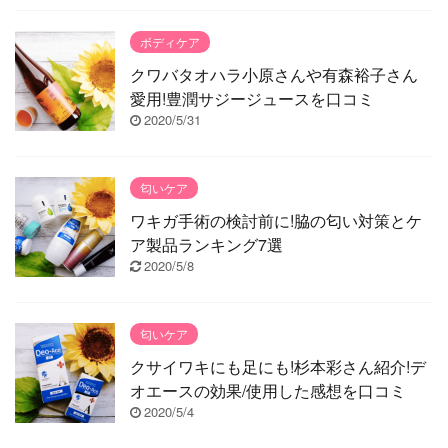
ボディケア
クワバタオハラ小原さんや有森裕子さん
愛用!豊潤サジージュースを口コミ
2020/5/31
匂いケア
ワキガ手術の検討前に!脇の匂い対策とケ
ア製品ランキング7選
2020/5/8
匂いケア
クサイワキにも足にも!杉本彩さん紹介!デ
オエースの効果/使用した感想を口コミ
2020/5/4