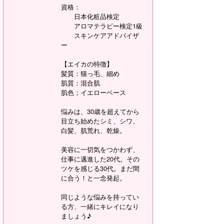
資格：
日本化粧品検定
アロマテラピー検定1級
スキンケアアドバイザ
ー
【エイカの特徴】
髪質：猫っ毛、細め
肌質：混合肌
肌色；イエローベース
悩みは、30歳を超えてから
目立ち始めたシミ、シワ、
白髪、肌荒れ、乾燥。
美容に一切気をつかわず、
仕事に邁進した20代。その
ツケを感じる30代。まだ間
に合う！と一念発起。
同じような悩みを持ってい
る方、一緒にキレイになり
ましょう♪