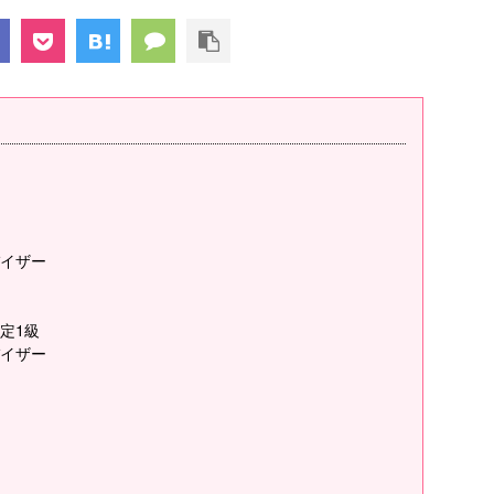
イザー
定1級
イザー