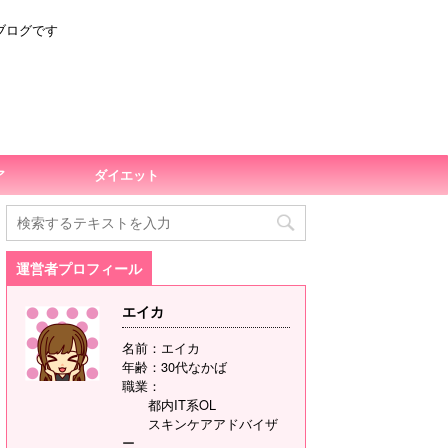
ブログです
ア
ダイエット
運営者プロフィール
エイカ
名前：エイカ
年齢：30代なかば
職業：
都内IT系OL
スキンケアアドバイザ
ー