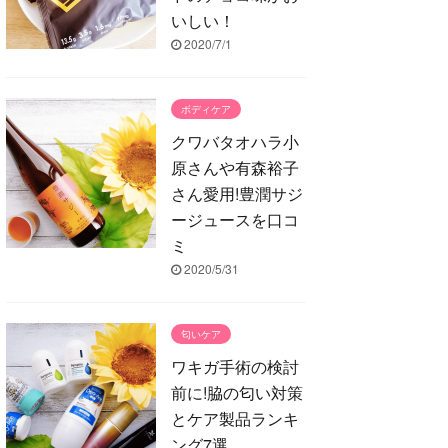
いしい！
2020/7/1
ボディケア
クワバタオハラ小
原さんや有森裕子
さん愛用!豊潤サジ
ージュースを口コ
ミ
2020/5/31
匂いケア
ワキガ手術の検討
前に!脇の匂い対策
とケア製品ランキ
ング7選