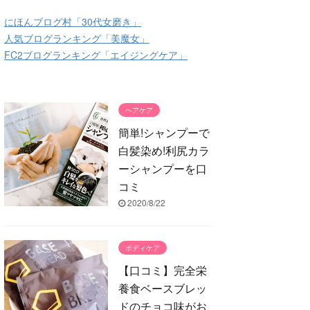
にほんブログ村「30代女磨き」
人気ブログランキング「美魔女」
FC2ブログランキング「エイジングケア」
ヘアケア
簡単!シャンプーで
白髪染め!利尻カラ
ーシャンプーを口
コミ
2020/8/22
ボディケア
【口コミ】完全栄
養食ベースブレッ
ドのチョコ味がお