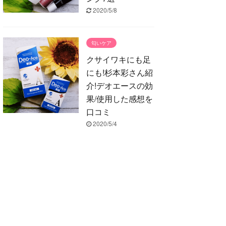
2020/5/8
匂いケア
クサイワキにも足
にも!杉本彩さん紹
介!デオエースの効
果/使用した感想を
口コミ
2020/5/4