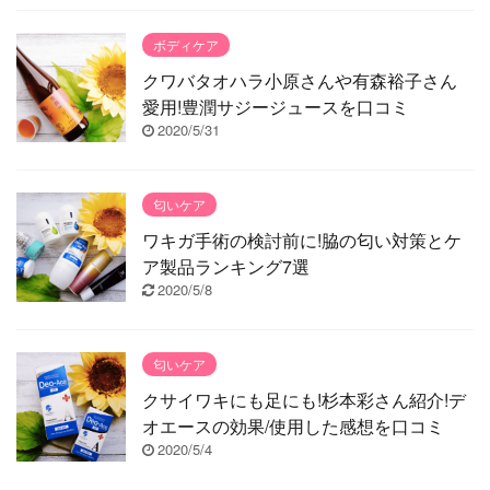
ボディケア
クワバタオハラ小原さんや有森裕子さん
愛用!豊潤サジージュースを口コミ
2020/5/31
匂いケア
ワキガ手術の検討前に!脇の匂い対策とケ
ア製品ランキング7選
2020/5/8
匂いケア
クサイワキにも足にも!杉本彩さん紹介!デ
オエースの効果/使用した感想を口コミ
2020/5/4