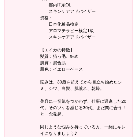
都内IT系OL
スキンケアアドバイザー
資格：
日本化粧品検定
アロマテラピー検定1級
スキンケアアドバイザー
【エイカの特徴】
髪質：猫っ毛、細め
肌質：混合肌
肌色；イエローベース
悩みは、30歳を超えてから目立ち始めたシ
ミ、シワ、白髪、肌荒れ、乾燥。
美容に一切気をつかわず、仕事に邁進した20
代。そのツケを感じる30代。まだ間に合う！
と一念発起。
同じような悩みを持っている方、一緒にキレ
イになりましょう♪