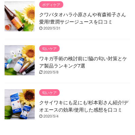
ボディケア
クワバタオハラ小原さんや有森裕子さん
愛用!豊潤サジージュースを口コミ
2020/5/31
匂いケア
ワキガ手術の検討前に!脇の匂い対策とケ
ア製品ランキング7選
2020/5/8
匂いケア
クサイワキにも足にも!杉本彩さん紹介!デ
オエースの効果/使用した感想を口コミ
2020/5/4