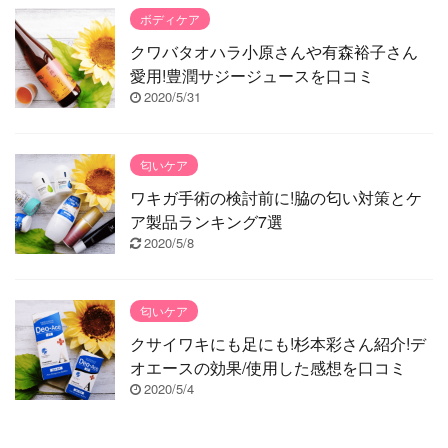
ボディケア
クワバタオハラ小原さんや有森裕子さん
愛用!豊潤サジージュースを口コミ
2020/5/31
匂いケア
ワキガ手術の検討前に!脇の匂い対策とケ
ア製品ランキング7選
2020/5/8
匂いケア
クサイワキにも足にも!杉本彩さん紹介!デ
オエースの効果/使用した感想を口コミ
2020/5/4