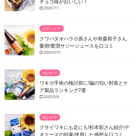
チョコ味がおいしい！
2020/7/1
ボディケア
クワバタオハラ小原さんや有森裕子さん
愛用!豊潤サジージュースを口コミ
2020/5/31
匂いケア
ワキガ手術の検討前に!脇の匂い対策とケ
ア製品ランキング7選
2020/5/8
匂いケア
クサイワキにも足にも!杉本彩さん紹介!デ
オエースの効果/使用した感想を口コミ