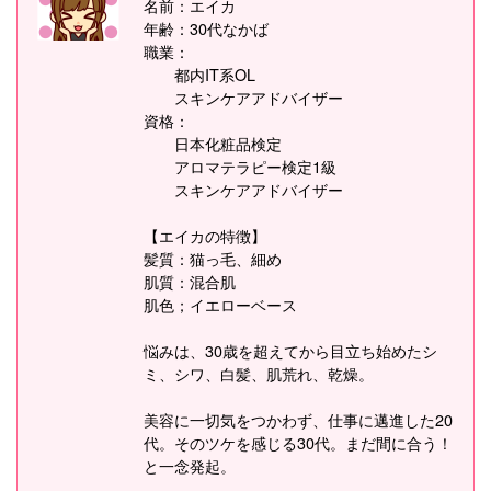
名前：エイカ
年齢：30代なかば
職業：
都内IT系OL
スキンケアアドバイザー
資格：
日本化粧品検定
アロマテラピー検定1級
スキンケアアドバイザー
【エイカの特徴】
髪質：猫っ毛、細め
肌質：混合肌
肌色；イエローベース
悩みは、30歳を超えてから目立ち始めたシ
ミ、シワ、白髪、肌荒れ、乾燥。
美容に一切気をつかわず、仕事に邁進した20
代。そのツケを感じる30代。まだ間に合う！
と一念発起。