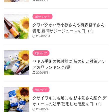
ボディケア
クワバタオハラ小原さんや有森裕子さん
愛用!豊潤サジージュースを口コミ
2020/5/31
匂いケア
ワキガ手術の検討前に!脇の匂い対策とケ
ア製品ランキング7選
2020/5/8
匂いケア
クサイワキにも足にも!杉本彩さん紹介!デ
オエースの効果/使用した感想を口コミ
2020/5/4