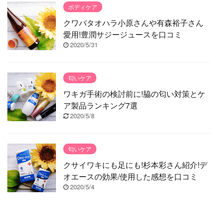
ボディケア
クワバタオハラ小原さんや有森裕子さん
愛用!豊潤サジージュースを口コミ
2020/5/31
匂いケア
ワキガ手術の検討前に!脇の匂い対策とケ
ア製品ランキング7選
2020/5/8
匂いケア
クサイワキにも足にも!杉本彩さん紹介!デ
オエースの効果/使用した感想を口コミ
2020/5/4