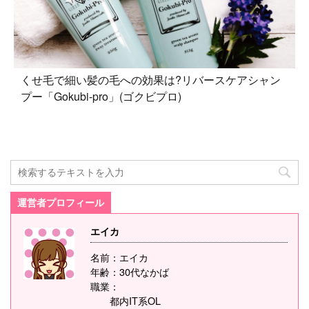
くせ毛で細い髪の毛への効果は?リバースケアシャン
プー「Gokubi-pro」(ゴクビプロ)
運営者プロフィール
エイカ
名前：エイカ
年齢：30代なかば
職業：
都内IT系OL