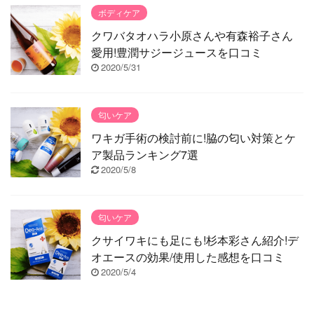
ボディケア
クワバタオハラ小原さんや有森裕子さん
愛用!豊潤サジージュースを口コミ
2020/5/31
匂いケア
ワキガ手術の検討前に!脇の匂い対策とケ
ア製品ランキング7選
2020/5/8
匂いケア
クサイワキにも足にも!杉本彩さん紹介!デ
オエースの効果/使用した感想を口コミ
2020/5/4