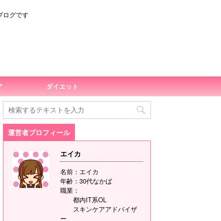
ブログです
ア
ダイエット
運営者プロフィール
エイカ
名前：エイカ
年齢：30代なかば
職業：
都内IT系OL
スキンケアアドバイザ
ー