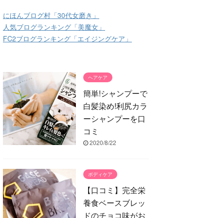
にほんブログ村「30代女磨き」
人気ブログランキング「美魔女」
FC2ブログランキング「エイジングケア」
ヘアケア
簡単!シャンプーで
白髪染め!利尻カラ
ーシャンプーを口
コミ
2020/8/22
ボディケア
【口コミ】完全栄
養食ベースブレッ
ドのチョコ味がお