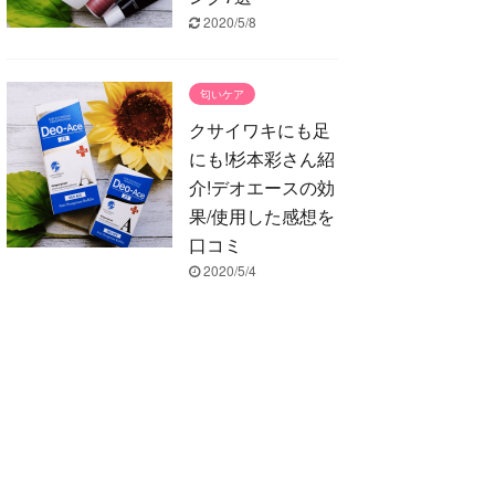
2020/5/8
匂いケア
クサイワキにも足
にも!杉本彩さん紹
介!デオエースの効
果/使用した感想を
口コミ
2020/5/4