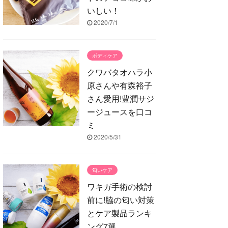
いしい！
2020/7/1
ボディケア
クワバタオハラ小
原さんや有森裕子
さん愛用!豊潤サジ
ージュースを口コ
ミ
2020/5/31
匂いケア
ワキガ手術の検討
前に!脇の匂い対策
とケア製品ランキ
ング7選