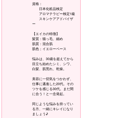
資格：
日本化粧品検定
アロマテラピー検定1級
スキンケアアドバイザ
ー
【エイカの特徴】
髪質：猫っ毛、細め
肌質：混合肌
肌色；イエローベース
悩みは、30歳を超えてから
目立ち始めたシミ、シワ、
白髪、肌荒れ、乾燥。
美容に一切気をつかわず、
仕事に邁進した20代。その
ツケを感じる30代。まだ間
に合う！と一念発起。
同じような悩みを持ってい
る方、一緒にキレイになり
ましょう♪