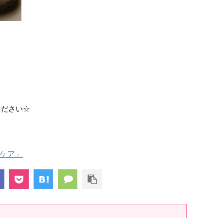
ください☆
グケア」