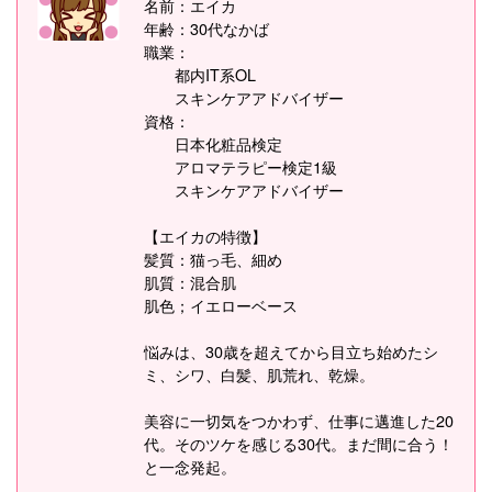
名前：エイカ
年齢：30代なかば
職業：
都内IT系OL
スキンケアアドバイザー
資格：
日本化粧品検定
アロマテラピー検定1級
スキンケアアドバイザー
【エイカの特徴】
髪質：猫っ毛、細め
肌質：混合肌
肌色；イエローベース
悩みは、30歳を超えてから目立ち始めたシ
ミ、シワ、白髪、肌荒れ、乾燥。
美容に一切気をつかわず、仕事に邁進した20
代。そのツケを感じる30代。まだ間に合う！
と一念発起。