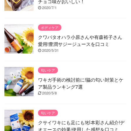
チョコ味がおいしい！
2020/7/1
ボディケア
クワバタオハラ小原さんや有森裕子さん
愛用!豊潤サジージュースを口コミ
2020/5/31
匂いケア
ワキガ手術の検討前に!脇の匂い対策とケ
ア製品ランキング7選
2020/5/8
匂いケア
クサイワキにも足にも!杉本彩さん紹介!デ
オエースの効果/使用した感想を口コミ