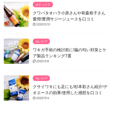
ボディケア
クワバタオハラ小原さんや有森裕子さん
愛用!豊潤サジージュースを口コミ
2020/5/31
匂いケア
ワキガ手術の検討前に!脇の匂い対策とケ
ア製品ランキング7選
2020/5/8
匂いケア
クサイワキにも足にも!杉本彩さん紹介!デ
オエースの効果/使用した感想を口コミ
2020/5/4