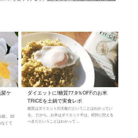
毛髪ケ
ダイエットに!糖質77.9％OFFのお米
ト
TRICEを土鍋で実食レポ
糖質はダイエットの天敵だということはわかってい
る。 だから、お米はダイエット中は、絶対に控える
髪。 20
べきだということはわかって ...
めなくて