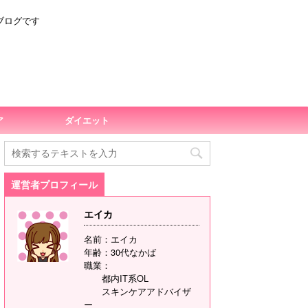
ブログです
ア
ダイエット
運営者プロフィール
エイカ
名前：エイカ
年齢：30代なかば
職業：
都内IT系OL
スキンケアアドバイザ
ー