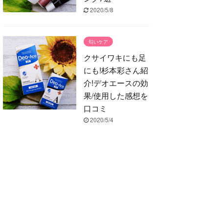
2020/5/8
匂いケア
クサイワキにも足
にも!杉本彩さん紹
介!デオエースの効
果/使用した感想を
口コミ
2020/5/4