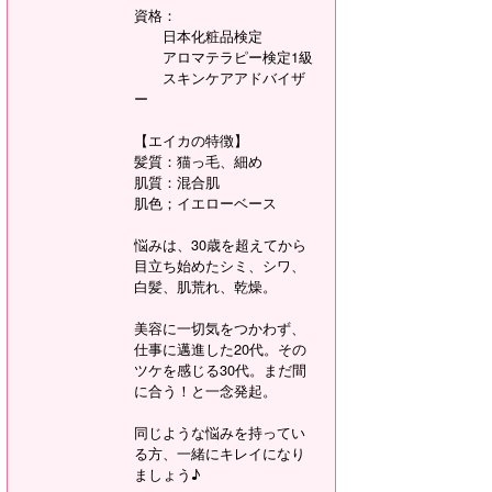
資格：
日本化粧品検定
アロマテラピー検定1級
スキンケアアドバイザ
ー
【エイカの特徴】
髪質：猫っ毛、細め
肌質：混合肌
肌色；イエローベース
悩みは、30歳を超えてから
目立ち始めたシミ、シワ、
白髪、肌荒れ、乾燥。
美容に一切気をつかわず、
仕事に邁進した20代。その
ツケを感じる30代。まだ間
に合う！と一念発起。
同じような悩みを持ってい
る方、一緒にキレイになり
ましょう♪