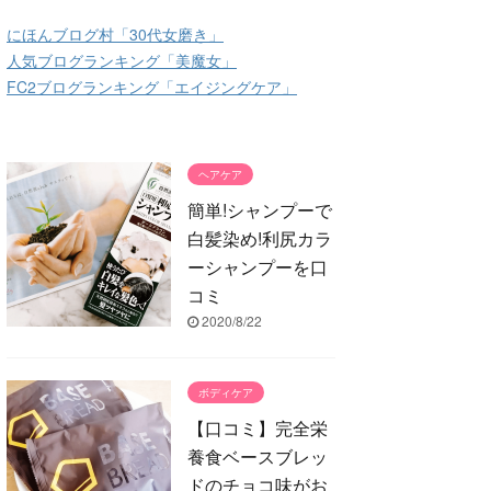
にほんブログ村「30代女磨き」
人気ブログランキング「美魔女」
FC2ブログランキング「エイジングケア」
ヘアケア
簡単!シャンプーで
白髪染め!利尻カラ
ーシャンプーを口
コミ
2020/8/22
ボディケア
【口コミ】完全栄
養食ベースブレッ
ドのチョコ味がお