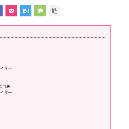
イザー
定1級
イザー