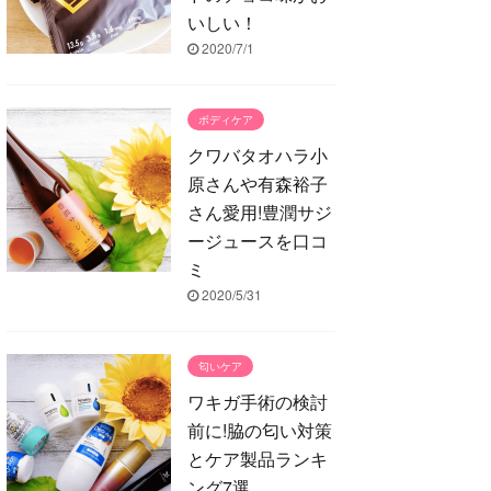
いしい！
2020/7/1
ボディケア
クワバタオハラ小
原さんや有森裕子
さん愛用!豊潤サジ
ージュースを口コ
ミ
2020/5/31
匂いケア
ワキガ手術の検討
前に!脇の匂い対策
とケア製品ランキ
ング7選