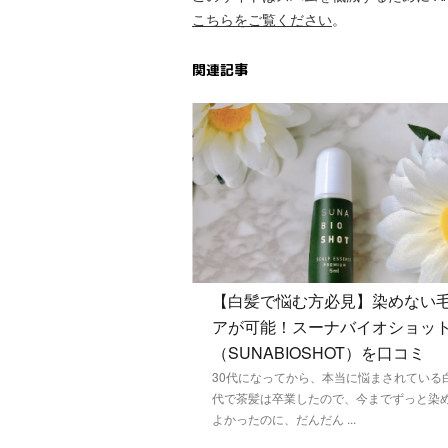
こちらをご覧ください
。
関連記事
【白髪で悩む方必見】染めない
アが可能！スーナバイオショッ
（SUNABIOSHOT）を口コミ
30代になってから、本当に悩まされている白
代で茶髪は卒業したので、今までずっと染
よかったのに、だんだん ...