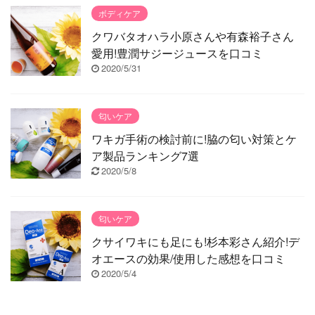
ボディケア
クワバタオハラ小原さんや有森裕子さん
愛用!豊潤サジージュースを口コミ
2020/5/31
匂いケア
ワキガ手術の検討前に!脇の匂い対策とケ
ア製品ランキング7選
2020/5/8
匂いケア
クサイワキにも足にも!杉本彩さん紹介!デ
オエースの効果/使用した感想を口コミ
2020/5/4