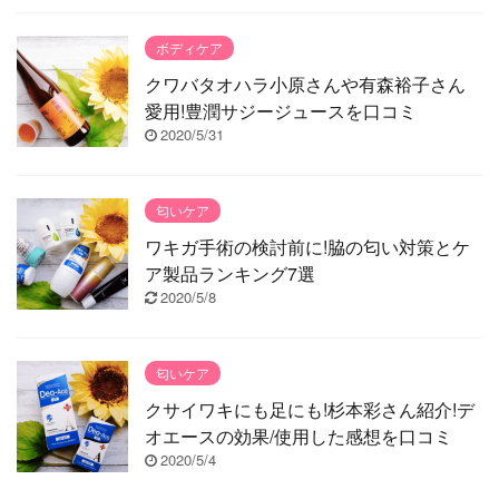
ボディケア
クワバタオハラ小原さんや有森裕子さん
愛用!豊潤サジージュースを口コミ
2020/5/31
匂いケア
ワキガ手術の検討前に!脇の匂い対策とケ
ア製品ランキング7選
2020/5/8
匂いケア
クサイワキにも足にも!杉本彩さん紹介!デ
オエースの効果/使用した感想を口コミ
2020/5/4