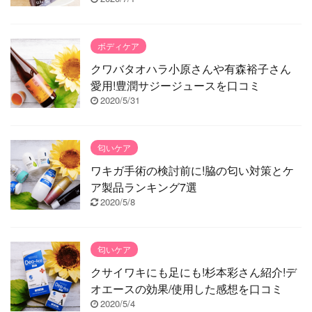
ボディケア
クワバタオハラ小原さんや有森裕子さん
愛用!豊潤サジージュースを口コミ
2020/5/31
匂いケア
ワキガ手術の検討前に!脇の匂い対策とケ
ア製品ランキング7選
2020/5/8
匂いケア
クサイワキにも足にも!杉本彩さん紹介!デ
オエースの効果/使用した感想を口コミ
2020/5/4