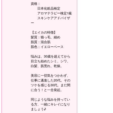
資格：
日本化粧品検定
アロマテラピー検定1級
スキンケアアドバイザ
ー
【エイカの特徴】
髪質：猫っ毛、細め
肌質：混合肌
肌色；イエローベース
悩みは、30歳を超えてから
目立ち始めたシミ、シワ、
白髪、肌荒れ、乾燥。
美容に一切気をつかわず、
仕事に邁進した20代。その
ツケを感じる30代。まだ間
に合う！と一念発起。
同じような悩みを持ってい
る方、一緒にキレイになり
ましょう♪