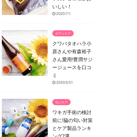
いしい！
2020/7/1
ボディケア
クワバタオハラ小
原さんや有森裕子
さん愛用!豊潤サジ
ージュースを口コ
ミ
2020/5/31
匂いケア
ワキガ手術の検討
前に!脇の匂い対策
とケア製品ランキ
ング7選