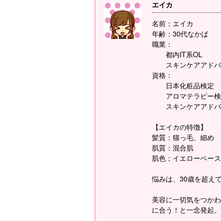
エイカ
名前：エイカ
年齢：30代なかば
職業：
都内IT系OL
スキンケアアドバ
資格：
日本化粧品検定
アロマテラピー検
スキンケアアドバ
【エイカの特徴】
髪質：猫っ毛、細め
肌質：混合肌
肌色；イエローベース
悩みは、30歳を超え
美容に一切気をつかわ
に合う！と一念発起。