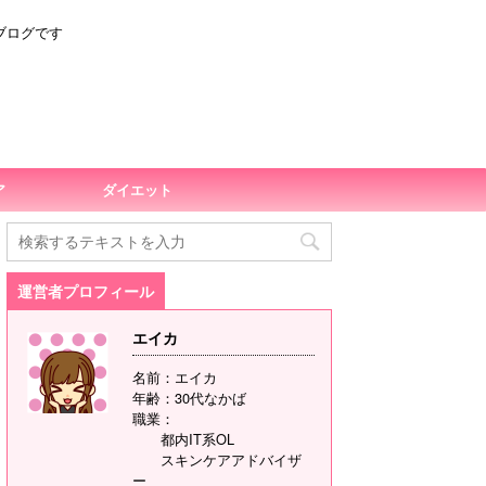
ブログです
ア
ダイエット
運営者プロフィール
エイカ
名前：エイカ
年齢：30代なかば
職業：
都内IT系OL
スキンケアアドバイザ
ー