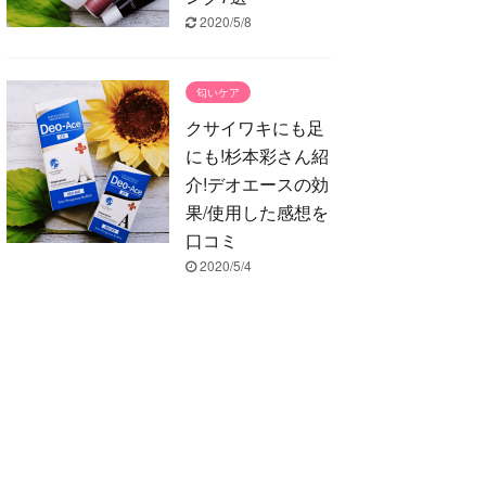
2020/5/8
匂いケア
クサイワキにも足
にも!杉本彩さん紹
介!デオエースの効
果/使用した感想を
口コミ
2020/5/4