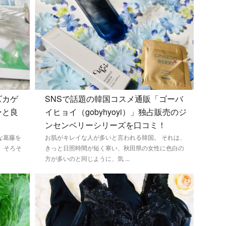
ズカゲ
SNSで話題の韓国コスメ通販「ゴーバ
ーと良
イヒョイ（gobyhyoyi）」独占販売のジ
ンセンベリーシリーズを口コミ！
な葛藤を
お肌がキレイな人が多いと言われる韓国。 それは、
 そろそ
きっと日照時間が短く寒い、秋田県の女性に色白の
方が多いのと同じように、気 ...