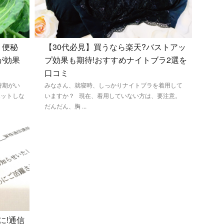
く便秘
【30代必見】買うなら楽天?バストアッ
が効果
プ効果も期待!おすすめナイトブラ2選を
口コミ
時期がい
みなさん、就寝時、しっかりナイトブラを着用して
エットしな
いますか？ 現在、着用していない方は、要注意。
だんだん、胸 ...
に!通信