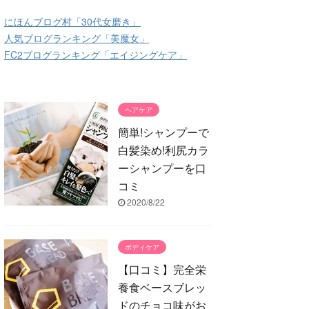
にほんブログ村「30代女磨き」
人気ブログランキング「美魔女」
FC2ブログランキング「エイジングケア」
ヘアケア
簡単!シャンプーで
白髪染め!利尻カラ
ーシャンプーを口
コミ
2020/8/22
ボディケア
【口コミ】完全栄
養食ベースブレッ
ドのチョコ味がお