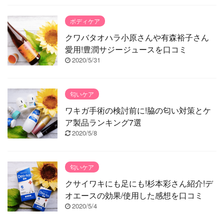
ボディケア
クワバタオハラ小原さんや有森裕子さん
愛用!豊潤サジージュースを口コミ
2020/5/31
匂いケア
ワキガ手術の検討前に!脇の匂い対策とケ
ア製品ランキング7選
2020/5/8
匂いケア
クサイワキにも足にも!杉本彩さん紹介!デ
オエースの効果/使用した感想を口コミ
2020/5/4