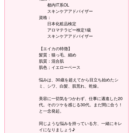
都内IT系OL
スキンケアアドバイザー
資格：
日本化粧品検定
アロマテラピー検定1級
スキンケアアドバイザー
【エイカの特徴】
髪質：猫っ毛、細め
肌質：混合肌
肌色；イエローベース
悩みは、30歳を超えてから目立ち始めたシ
ミ、シワ、白髪、肌荒れ、乾燥。
美容に一切気をつかわず、仕事に邁進した20
代。そのツケを感じる30代。まだ間に合う！
と一念発起。
同じような悩みを持っている方、一緒にキレ
イになりましょう♪