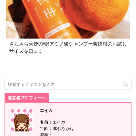
さらさら天使の輪!アミノ酸シャンプー爽快柑のお試し
サイズを口コミ
運営者プロフィール
エイカ
名前：エイカ
年齢：30代なかば
職業：