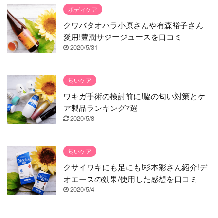
ボディケア
クワバタオハラ小原さんや有森裕子さん
愛用!豊潤サジージュースを口コミ
2020/5/31
匂いケア
ワキガ手術の検討前に!脇の匂い対策とケ
ア製品ランキング7選
2020/5/8
匂いケア
クサイワキにも足にも!杉本彩さん紹介!デ
オエースの効果/使用した感想を口コミ
2020/5/4