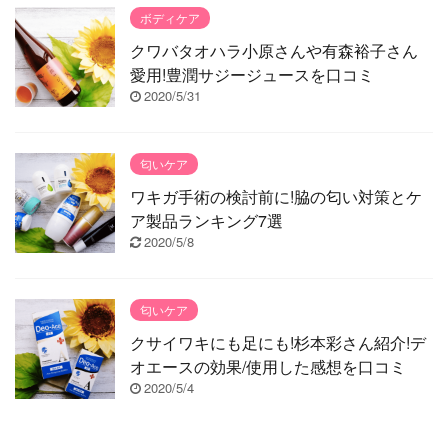
ボディケア
クワバタオハラ小原さんや有森裕子さん
愛用!豊潤サジージュースを口コミ
2020/5/31
匂いケア
ワキガ手術の検討前に!脇の匂い対策とケ
ア製品ランキング7選
2020/5/8
匂いケア
クサイワキにも足にも!杉本彩さん紹介!デ
オエースの効果/使用した感想を口コミ
2020/5/4