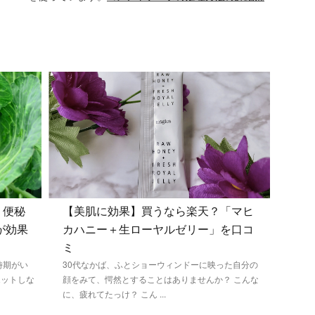
く便秘
【美肌に効果】買うなら楽天？「マヒ
が効果
カハニー＋生ローヤルゼリー」を口コ
ミ
時期がい
30代なかば、ふとショーウィンドーに映った自分の
エットしな
顔をみて、愕然とすることはありませんか？ こんな
に、疲れてたっけ？ こん ...