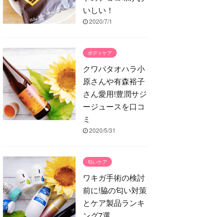
いしい！
2020/7/1
ボディケア
クワバタオハラ小
原さんや有森裕子
さん愛用!豊潤サジ
ージュースを口コ
ミ
2020/5/31
匂いケア
ワキガ手術の検討
前に!脇の匂い対策
とケア製品ランキ
ング7選