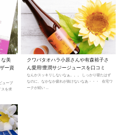
きな美
クワバタオハラ小原さんや有森裕子さ
ザー資
ん愛用!豊潤サジージュースを口コミ
なんかスッキリしないなぁ。。。 しっかり寝たはず
なのに、なかなか疲れが抜けないなあ・・・ 在宅ワ
ビューブ
ークが続い ...
イスを求