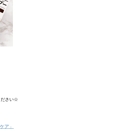
ください☆
グケア」