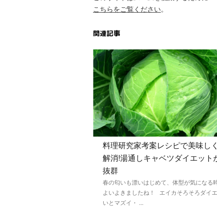
こちらをご覧ください
。
関連記事
料理研究家考案レシピで美味し
解消!湯通しキャベツダイエット
抜群
春の匂いも漂いはじめて、体型が気になる
よいよきましたね！ エイカそろそろダイ
いとマズイ・ ...