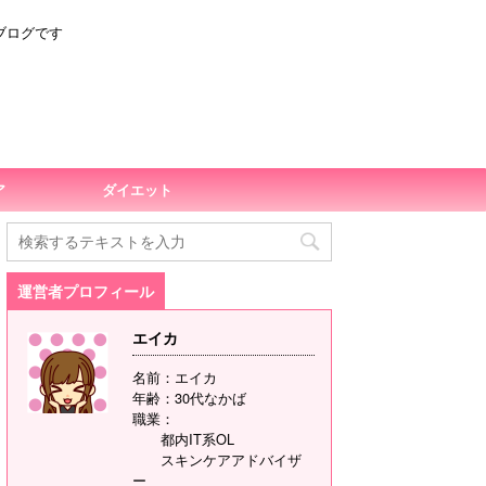
ブログです
ア
ダイエット
運営者プロフィール
エイカ
名前：エイカ
年齢：30代なかば
職業：
都内IT系OL
スキンケアアドバイザ
ー