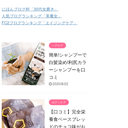
にほんブログ村「30代女磨き」
人気ブログランキング「美魔女」
FC2ブログランキング「エイジングケア」
ヘアケア
簡単!シャンプーで
白髪染め!利尻カラ
ーシャンプーを口
コミ
2020/8/22
ボディケア
【口コミ】完全栄
養食ベースブレッ
ドのチョコ味がお