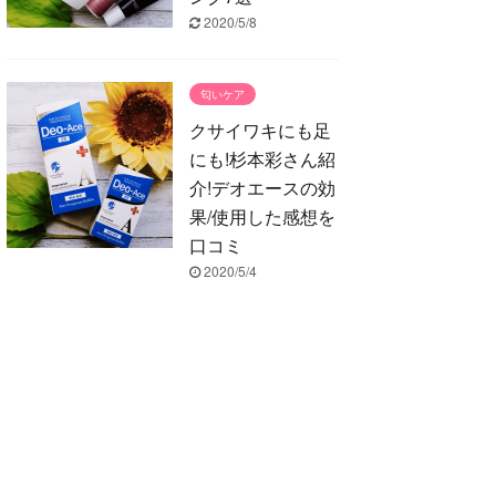
2020/5/8
匂いケア
クサイワキにも足
にも!杉本彩さん紹
介!デオエースの効
果/使用した感想を
口コミ
2020/5/4