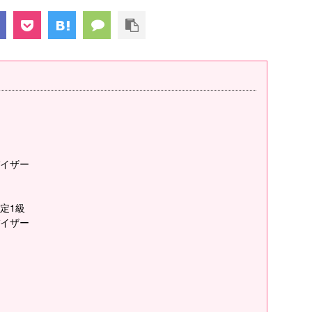
イザー
定1級
イザー