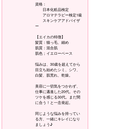
資格：
日本化粧品検定
アロマテラピー検定1級
スキンケアアドバイザ
ー
【エイカの特徴】
髪質：猫っ毛、細め
肌質：混合肌
肌色；イエローベース
悩みは、30歳を超えてから
目立ち始めたシミ、シワ、
白髪、肌荒れ、乾燥。
美容に一切気をつかわず、
仕事に邁進した20代。その
ツケを感じる30代。まだ間
に合う！と一念発起。
同じような悩みを持ってい
る方、一緒にキレイになり
ましょう♪