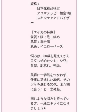
資格：
日本化粧品検定
アロマテラピー検定1級
スキンケアアドバイザ
ー
【エイカの特徴】
髪質：猫っ毛、細め
肌質：混合肌
肌色；イエローベース
悩みは、30歳を超えてから
目立ち始めたシミ、シワ、
白髪、肌荒れ、乾燥。
美容に一切気をつかわず、
仕事に邁進した20代。その
ツケを感じる30代。まだ間
に合う！と一念発起。
同じような悩みを持ってい
る方、一緒にキレイになり
ましょう♪