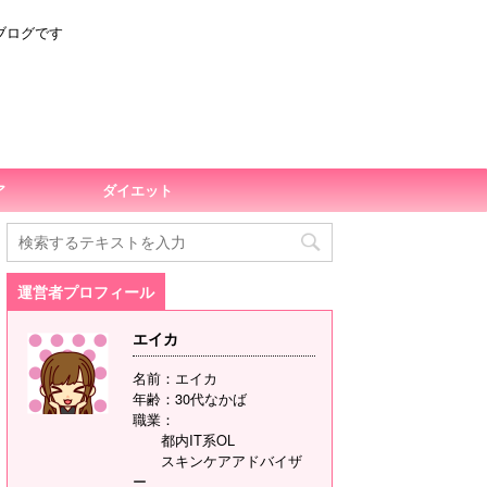
ブログです
ア
ダイエット
運営者プロフィール
エイカ
名前：エイカ
年齢：30代なかば
職業：
都内IT系OL
スキンケアアドバイザ
ー