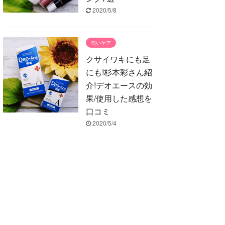
2020/5/8
匂いケア
クサイワキにも足
にも!杉本彩さん紹
介!デオエースの効
果/使用した感想を
口コミ
2020/5/4