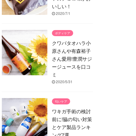
いしい！
2020/7/1
ボディケア
クワバタオハラ小
原さんや有森裕子
さん愛用!豊潤サジ
ージュースを口コ
ミ
2020/5/31
匂いケア
ワキガ手術の検討
前に!脇の匂い対策
とケア製品ランキ
ング7選