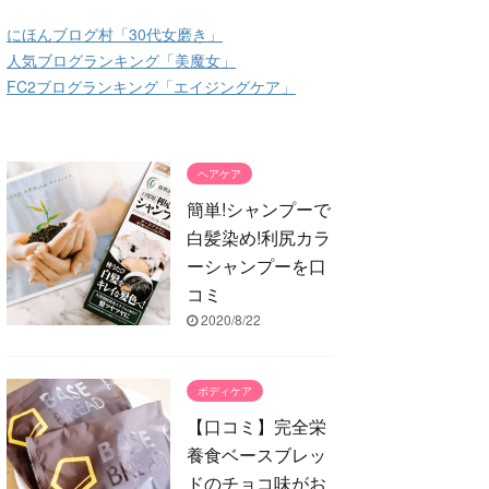
にほんブログ村「30代女磨き」
人気ブログランキング「美魔女」
FC2ブログランキング「エイジングケア」
ヘアケア
簡単!シャンプーで
白髪染め!利尻カラ
ーシャンプーを口
コミ
2020/8/22
ボディケア
【口コミ】完全栄
養食ベースブレッ
ドのチョコ味がお