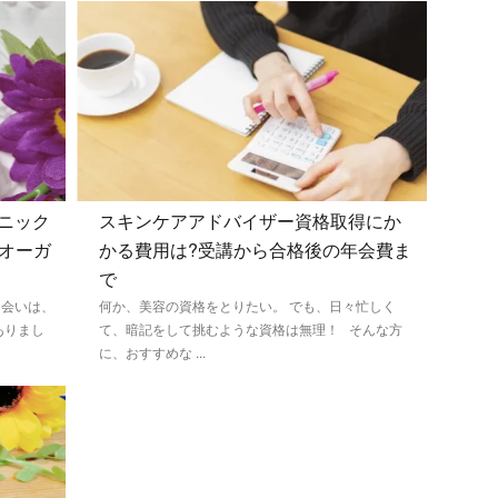
ガニック
スキンケアアドバイザー資格取得にか
 オーガ
かる費用は?受講から合格後の年会費ま
で
出会いは、
何か、美容の資格をとりたい。 でも、日々忙しく
ありまし
て、暗記をして挑むような資格は無理！ そんな方
に、おすすめな ...