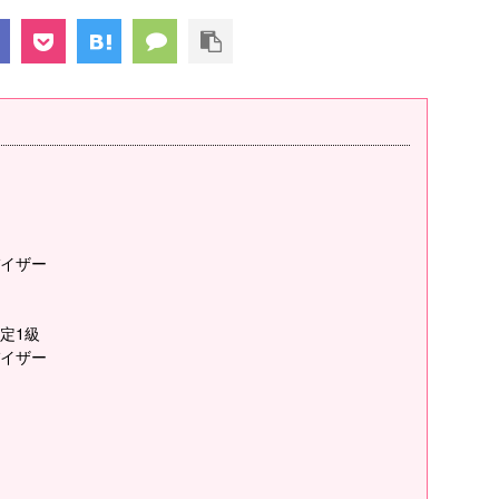
イザー
定1級
イザー