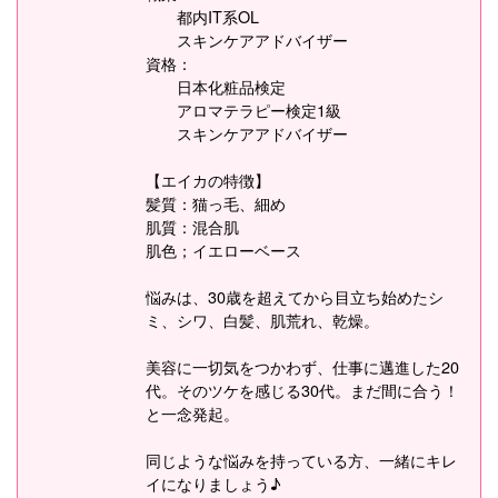
都内IT系OL
スキンケアアドバイザー
資格：
日本化粧品検定
アロマテラピー検定1級
スキンケアアドバイザー
【エイカの特徴】
髪質：猫っ毛、細め
肌質：混合肌
肌色；イエローベース
悩みは、30歳を超えてから目立ち始めたシ
ミ、シワ、白髪、肌荒れ、乾燥。
美容に一切気をつかわず、仕事に邁進した20
代。そのツケを感じる30代。まだ間に合う！
と一念発起。
同じような悩みを持っている方、一緒にキレ
イになりましょう♪