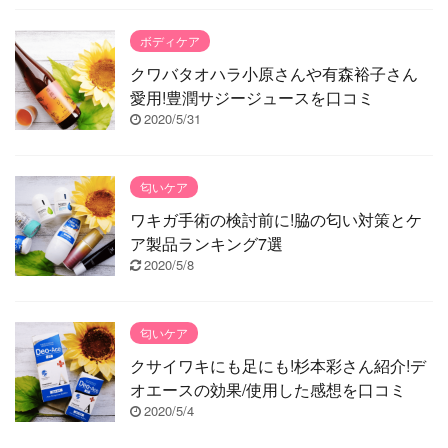
ボディケア
クワバタオハラ小原さんや有森裕子さん
愛用!豊潤サジージュースを口コミ
2020/5/31
匂いケア
ワキガ手術の検討前に!脇の匂い対策とケ
ア製品ランキング7選
2020/5/8
匂いケア
クサイワキにも足にも!杉本彩さん紹介!デ
オエースの効果/使用した感想を口コミ
2020/5/4