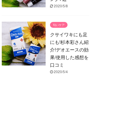
2020/5/8
匂いケア
クサイワキにも足
にも!杉本彩さん紹
介!デオエースの効
果/使用した感想を
口コミ
2020/5/4