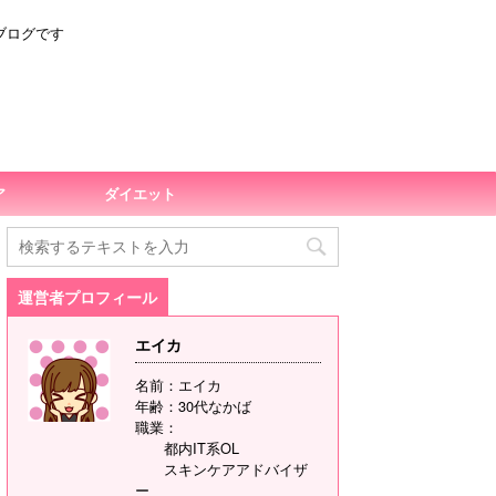
ブログです
ア
ダイエット
運営者プロフィール
エイカ
名前：エイカ
年齢：30代なかば
職業：
都内IT系OL
スキンケアアドバイザ
ー