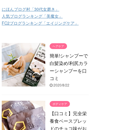
にほんブログ村「30代女磨き」
人気ブログランキング「美魔女」
FC2ブログランキング「エイジングケア」
ヘアケア
簡単!シャンプーで
白髪染め!利尻カラ
ーシャンプーを口
コミ
2020/8/22
ボディケア
【口コミ】完全栄
養食ベースブレッ
ドのチョコ味がお