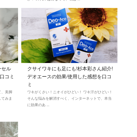
ーセル
クサイワキにも足にも!杉本彩さん紹介!
い口コミ
デオエースの効果/使用した感想を口コ
ミ
て、美脚
ワキがくさい！ニオイがひどい！ ワキ汗がひどい！
してみま
そんな悩みを解消すべく、インターネットで、本当
に効果のあ ...