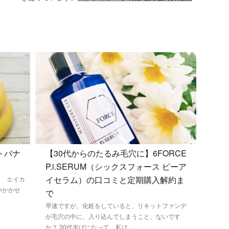
トバナ
【30代からのたるみ毛穴に】6FORCE
P.i.SERUM（シックスフォース ピーア
イセラム）の口コミと定期購入解約ま
。 エイカ
やかかせ
で
早速ですが、化粧をしていると、リキットファンデ
が毛穴の中に、入り込んでしまうこと、ないです
か？ 30代半ばになって、私は ...