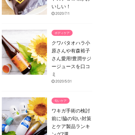
いしい！
2020/7/1
ボディケア
クワバタオハラ小
原さんや有森裕子
さん愛用!豊潤サジ
ージュースを口コ
ミ
2020/5/31
匂いケア
ワキガ手術の検討
前に!脇の匂い対策
とケア製品ランキ
ング7選