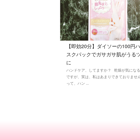
【即効20分】ダイソーの100円
スクパックでガサガサ肌がうる
に
ハンドケア、してますか？ 乾燥が気にな
ですが、実は、私はあまりできておりません
って、ハン ...