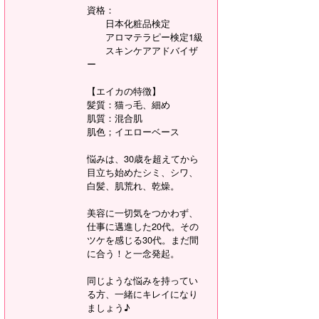
資格：
日本化粧品検定
アロマテラピー検定1級
スキンケアアドバイザ
ー
【エイカの特徴】
髪質：猫っ毛、細め
肌質：混合肌
肌色；イエローベース
悩みは、30歳を超えてから
目立ち始めたシミ、シワ、
白髪、肌荒れ、乾燥。
美容に一切気をつかわず、
仕事に邁進した20代。その
ツケを感じる30代。まだ間
に合う！と一念発起。
同じような悩みを持ってい
る方、一緒にキレイになり
ましょう♪