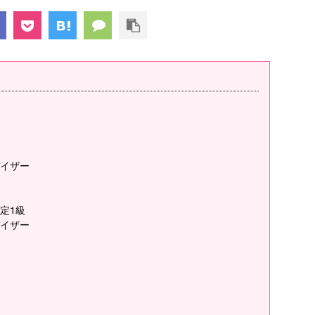
イザー
定1級
イザー